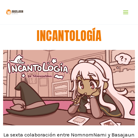
Ir
al
contenido
INCANTOLOGÍA
La sexta colaboración entre NomnomNami y Basajaun