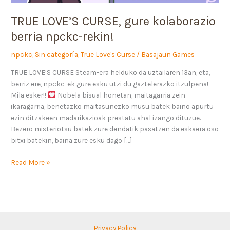
TRUE LOVE’S CURSE, gure kolaborazio
berria npckc-rekin!
npckc
,
Sin categoría
,
True Love's Curse
/
Basajaun Games
TRUE LOVE’S CURSE Steam-era helduko da uztailaren 13an, eta,
berriz ere, npckc-ek gure esku utzi du gaztelerazko itzulpena!
Mila esker!!
Nobela bisual honetan, maitagarria zein
ikaragarria, benetazko maitasunezko musu batek baino apurtu
ezin ditzakeen madarikazioak prestatu ahal izango dituzue.
Bezero misteriotsu batek zure dendatik pasatzen da eskaera oso
bitxi batekin, baina zure esku dago […]
Read More »
Privacy Policy